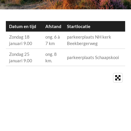
Datum en tijd
Afstand
Startlocatie
Zondag 18
ong. 6 à
parkeerplaats NH kerk
januari 9.00
7 km
Beekbergerweg
Zondag 25
ong. 8
parkeerplaats Schaapskooi
januari 9.00
km.